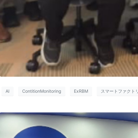
AI
ContitionMonitoring
ExRBM
スマートファクト