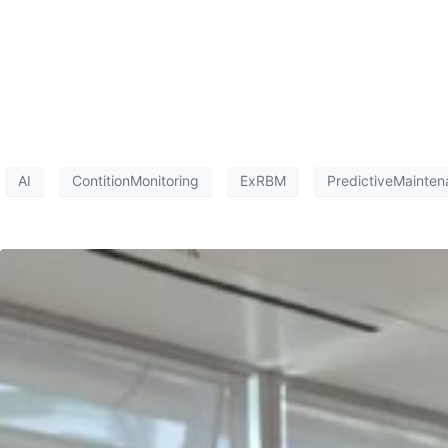
AI
ContitionMonitoring
ExRBM
PredictiveMainten