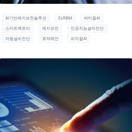
AI기반예지보전솔루션
ExRBM
버티컬AI
스마트팩토리
예지보전
인공지능설비진단
자동설비진단
퓨처메인
피지컬AI