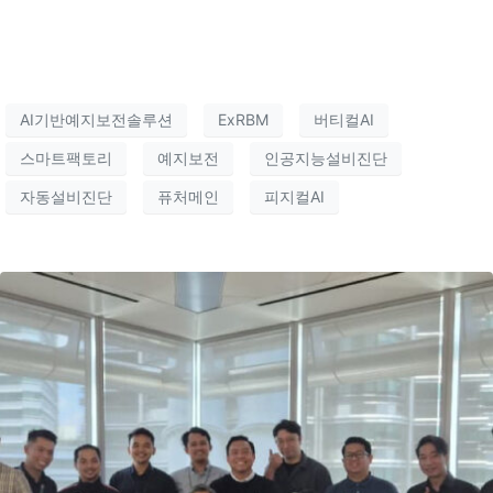
AI기반예지보전솔루션
ExRBM
버티컬AI
스마트팩토리
예지보전
인공지능설비진단
자동설비진단
퓨처메인
피지컬AI