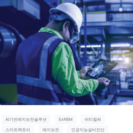
AI기반예지보전솔루션
ExRBM
버티컬AI
스마트팩토리
예지보전
인공지능설비진단