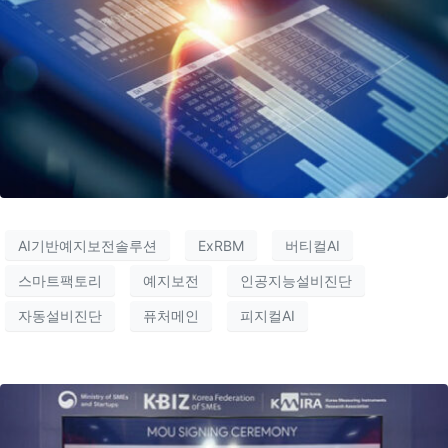
AI기반예지보전솔루션
ExRBM
버티컬AI
스마트팩토리
예지보전
인공지능설비진단
자동설비진단
퓨처메인
피지컬AI