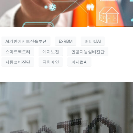
AI기반예지보전솔루션
ExRBM
버티컬AI
스마트팩토리
예지보전
인공지능설비진단
자동설비진단
퓨처메인
피지컬AI