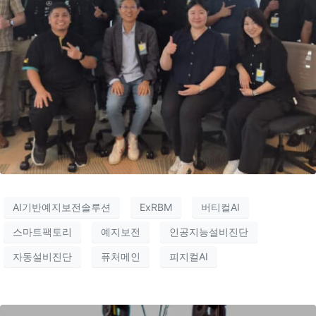
AI기반예지보전솔루션
ExRBM
버티컬AI
스마트팩토리
예지보전
인공지능설비진단
자동설비진단
퓨처메인
피지컬AI