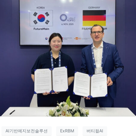
AI기반예지보전솔루션
ExRBM
버티컬AI