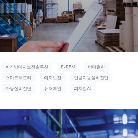
AI기반예지보전솔루션
ExRBM
버티컬AI
스마트팩토리
예지보전
인공지능설비진단
자동설비진단
퓨처메인
피지컬AI