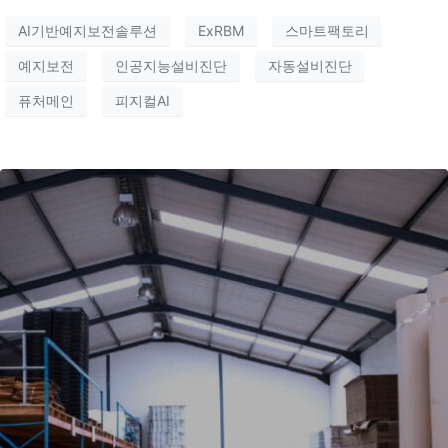
AI기반예지보전솔루션
ExRBM
스마트팩토리
예지보전
인공지능설비진단
자동설비진단
퓨처메인
피지컬AI