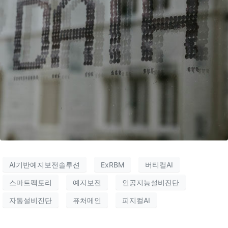
AI기반예지보전솔루션
ExRBM
버티컬AI
스마트팩토리
예지보전
인공지능설비진단
자동설비진단
퓨처메인
피지컬AI