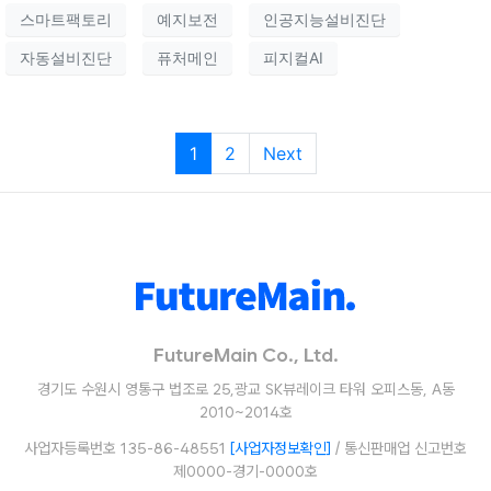
스마트팩토리
예지보전
인공지능설비진단
자동설비진단
퓨처메인
피지컬AI
1
2
Next
FutureMain Co., Ltd.
경기도 수원시 영통구 법조로 25,광교 SK뷰레이크 타워 오피스동, A동
2010~2014호
사업자등록번호 135-86-48551
[사업자정보확인]
/ 통신판매업 신고번호
제0000-경기-0000호