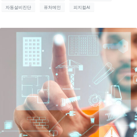
자동설비진단
퓨처메인
피지컬AI