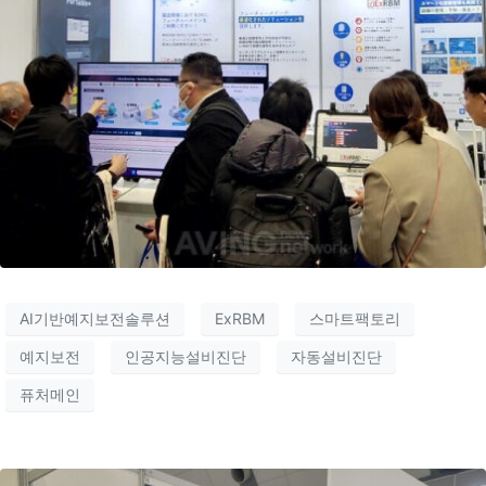
AI기반예지보전솔루션
ExRBM
스마트팩토리
예지보전
인공지능설비진단
자동설비진단
퓨처메인