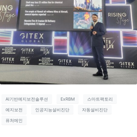
AI기반예지보전솔루션
ExRBM
스마트팩토리
예지보전
인공지능설비진단
자동설비진단
퓨처메인