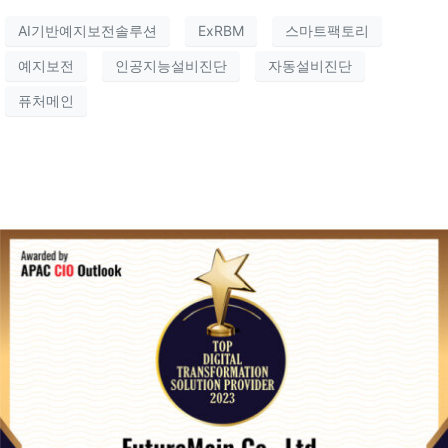
AI기반예지보전솔루션
ExRBM
스마트팩토리
예지보전
인공지능설비진단
자동설비진단
퓨처메인