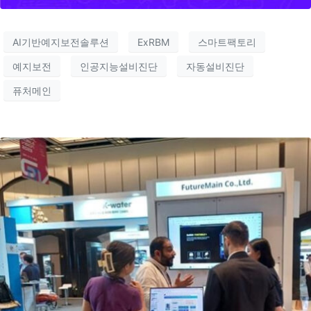
AI기반예지보전솔루션
ExRBM
스마트팩토리
예지보전
인공지능설비진단
자동설비진단
퓨처메인