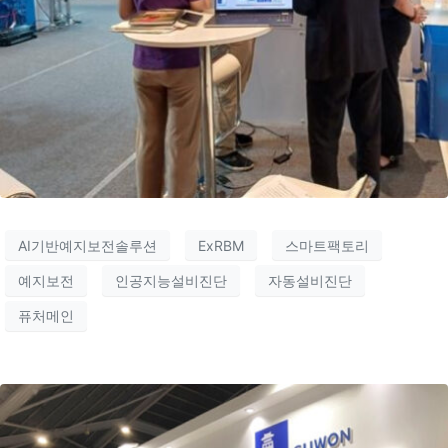
AI기반예지보전솔루션
ExRBM
스마트팩토리
예지보전
인공지능설비진단
자동설비진단
퓨처메인