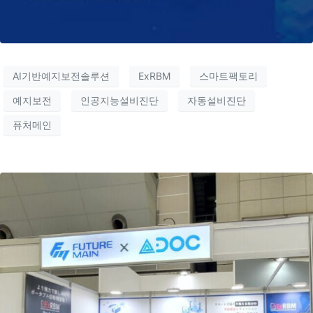
AI기반예지보전솔루션
ExRBM
스마트팩토리
예지보전
인공지능설비진단
자동설비진단
퓨처메인