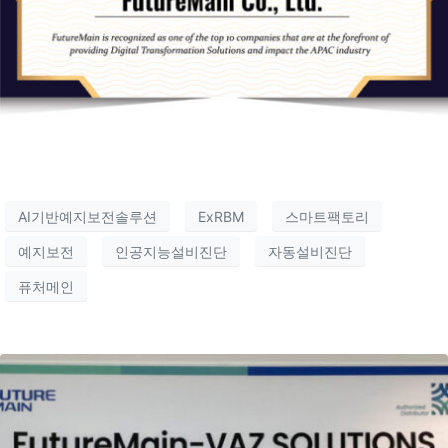
AI기반예지보전솔루션
ExRBM
스마트팩토리
예지보전
인공지능설비진단
자동설비진단
퓨처메인