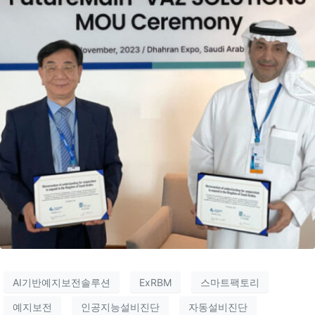
AI기반예지보전솔루션
ExRBM
스마트팩토리
예지보전
인공지능설비진단
자동설비진단