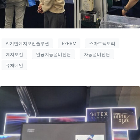
AI기반예지보전솔루션
ExRBM
스마트팩토리
예지보전
인공지능설비진단
자동설비진단
퓨처메인